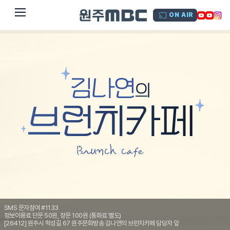
dehaze
ON AIR
SMS 문자참여 #1133
정보이용료 단문 50원, 장문 100원 (통화료 별도)
[26412] 원주시 학성길 67 원주문화방송 김나연의 브런치카페 담당자 앞