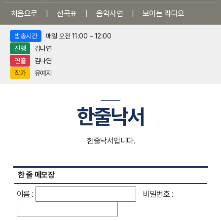
처음으로
|
선곡표
|
음악사연
|
보이는 라디오
방송시간
매일 오전 11:00 ~ 12:00
진행
김나연
연출
김나연
작가
유예지
한줄낙서
한줄낙서입니다.
한 줄 메모장
이름 :
비밀번호 :