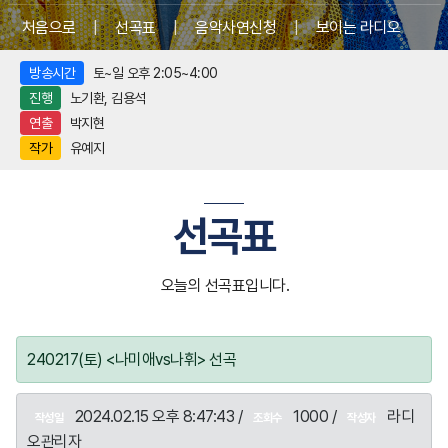
처음으로
|
선곡표
|
음악사연신청
|
보이는 라디오
방송시간
토~일 오후 2:05~4:00
진행
노기환, 김용석
연출
박지현
작가
유예지
선곡표
오늘의 선곡표입니다.
240217(토) <나미애vs나휘> 선곡
2024.02.15 오후 8:47:43 /
1000 /
라디
작성일
조회수
작성자
오관리자