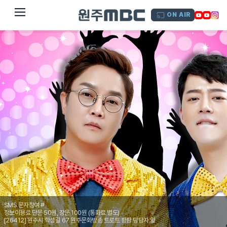
dehaze
ON AIR
SMS 문자참여 #
정보이용료 단문 50원, 장문 100원 (통화료 별도)
[26412] 원주시 학성길 67 원주문화방송 트로트 팡팡 담당자 앞