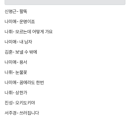
신명근- 팔뚝
나미애- 운명이죠
나휘- 모르는데 어떻게 가요
나미애- 내 남자
김훈- 보낼 수 밖에
나미애- 용서
나휘- 눈물꽃
나미애- 꿈에라도 한번
나휘- 상한가
진성- 오키도키야
서주경- 쓰러집니다