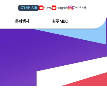
NEWS
Program
공식 인스타
ON AIR
문화행사
원주MBC
원주MBC 공연행사
회사연혁
디지털트윈 전문인력 양성과정
조직도
해외문화탐방
CI소개
국내문화기행
채널 및 주파수
부서별 안내
아나운서 소개
오시는 길