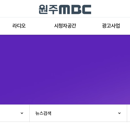
라디오
시청자공간
광고사업
라디오 프로그램
공지사항 및 새소식
종류와 특성
표준FM 편성표
시청자 의견
방송광고의 절차
음악FM 편성표
시청자위원회
광고요금
고충처리인
클린센터
편성규약
아트홀 대관기준
견학안내
뉴스검색