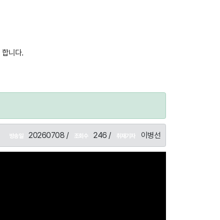
 합니다.
20260708 /
246 /
이병선
방송일
조회수
취재기자