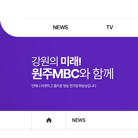
NEWS
TV
최신뉴스
TV 프로그램
뉴스검색
TV 편성표
강원의
미래!
제보는 MBC
특집 프로그램
원주MBC
와 함께
정정·반론보도
종영 프로그램
프로그램 구입안내
언제나 따뜻하고 즐거운 방송 원주문화방송입니다
UHDTV 즐기는 방법
Home
NEWS