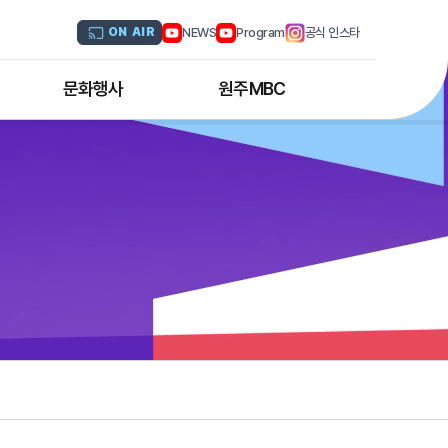
NEWS
Program
공식 인스타
ON AIR
문화행사
원주MBC
원주MBC 공연행사
회사연혁
디지털트윈 전문인력 양성과정
조직도
해외문화탐방
CI소개
국내문화기행
채널 및 주파수
부서별 안내
아나운서 소개
오시는 길