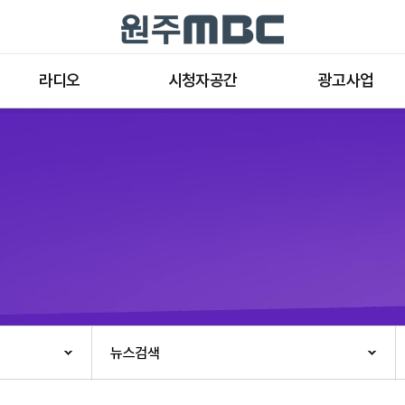
라디오
시청자공간
광고사업
라디오 프로그램
공지사항 및 새소식
종류와 특성
표준FM 편성표
시청자 의견
방송광고의 절차
음악FM 편성표
시청자위원회
광고요금
고충처리인
클린센터
편성규약
아트홀 대관기준
견학안내
뉴스검색