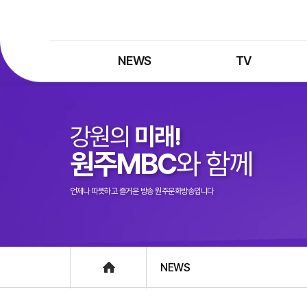
NEWS
TV
최신뉴스
TV 프로그램
뉴스검색
TV 편성표
강원의
미래!
제보는 MBC
특집 프로그램
원주MBC
와 함께
정정·반론보도
종영 프로그램
프로그램 구입안내
언제나 따뜻하고 즐거운 방송 원주문화방송입니다
UHDTV 즐기는 방법
Home
NEWS