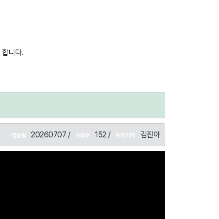
 합니다.
20260707 /
152 /
김진아
방송일
조회수
취재기자