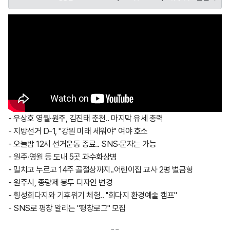
- 우상호 영월·원주, 김진태 춘천.. 마지막 유세 총력
- 지방선거 D-1, "강원 미래 세워야" 여야 호소
- 오늘밤 12시 선거운동 종료.. SNS·문자는 가능
- 원주·영월 등 도내 5곳 과수화상병
- 밀치고 누르고 14주 골절상까지..어린이집 교사 2명 벌금형
- 원주시, 종량제 봉투 디자인 변경
- 횡성회다지와 기후위기 체험.. ''회다지 환경예술 캠프''
- SNS로 평창 알리는 ''평창로그'' 모집