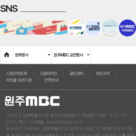
SNS
Home
문화행사
원주MBC 공연행사
시청자위원회
고충처리인
클린센터
편성규약
아트홀 대관기준
견학안내
(26412) 강원특별자치도 원주시 학성길 67 (학성동) / 전화 : 033-741-
8114 / 팩스 : / 이메일 : sglee@wjmbc.co.kr
원주MBC 아카데미 : 강원특별자치도 원주시 시청로 22 리젠트프라자 6층
본 홈페이지에 게시된 이메일주소가 자동 수집되는 것을 거부하며, 이를 위반