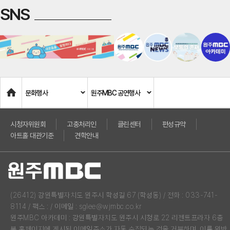
SNS
Home
문화행사
원주MBC 공연행사
시청자위원회
고충처리인
클린센터
편성규약
아트홀 대관기준
견학안내
(26412) 강원특별자치도 원주시 학성길 67 (학성동) / 전화 : 033-741-
8114 / 팩스 : / 이메일 : sglee@wjmbc.co.kr
원주MBC 아카데미 : 강원특별자치도 원주시 시청로 22 리젠트프라자 6층
본 홈페이지에 게시된 이메일주소가 자동 수집되는 것을 거부하며, 이를 위반