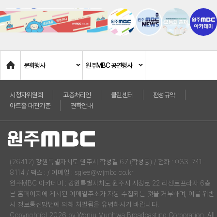
Home
문화행사
원주MBC 공연행사
시청자위원회
고충처리인
클린센터
편성규약
아트홀 대관기준
견학안내
(26412) 강원특별자치도 원주시 학성길 67 (학성동) / 전화 : 033-741-
8114 / 팩스 : / 이메일 : sglee@wjmbc.co.kr
원주MBC 아카데미 : 강원특별자치도 원주시 시청로 22 리젠트프라자 6층
본 홈페이지에 게시된 이메일주소가 자동 수집되는 것을 거부하며, 이를 위반
시 정보통신망법에 의해 처벌됨을 유념하시기 바랍니다.
Copyright(c) 2026 by Wonju Munhwa Broadcasting Corporation. All