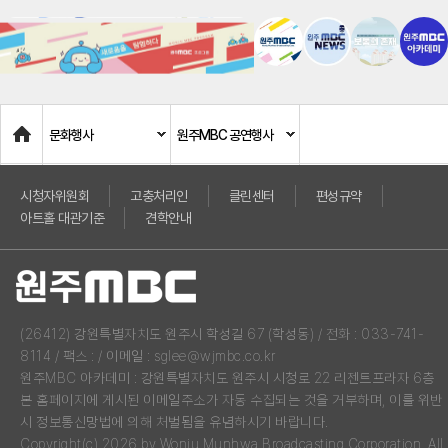
Home
문화행사
원주MBC 공연행사
시청자위원회
고충처리인
클린센터
편성규약
아트홀 대관기준
견학안내
(26412) 강원특별자치도 원주시 학성길 67 (학성동) / 전화 : 033-741-
8114 / 팩스 : / 이메일 : sglee@wjmbc.co.kr
원주MBC 아카데미 : 강원특별자치도 원주시 시청로 22 리젠트프라자 6층
본 홈페이지에 게시된 이메일주소가 자동 수집되는 것을 거부하며, 이를 위반
시 정보통신망법에 의해 처벌됨을 유념하시기 바랍니다.
Copyright(c) 2026 by Wonju Munhwa Broadcasting Corporation. All