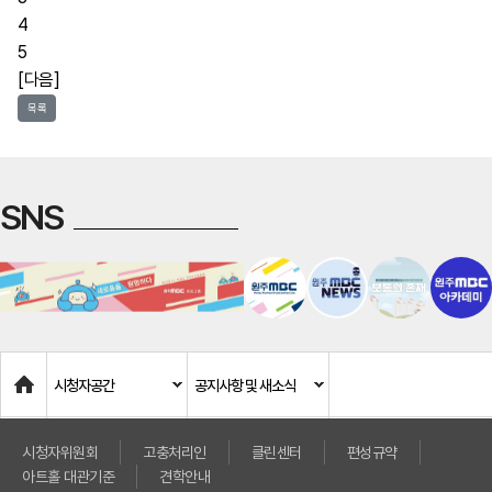
4
5
[다음]
목록
SNS
Home
시청자공간
공지사항 및 새소식
시청자위원회
고충처리인
클린센터
편성규약
아트홀 대관기준
견학안내