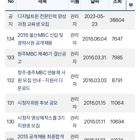
No
제목
이름
날짜
조회
부
공
디지털트윈 전문인력 양성
관리
2023-05-
38804
지
과정 교육생 모집
자
23
2016 울산MBC 신입 및
관리
134
2016.06.04
7647
경력사원 공개채용
자
원주MBC 제46기 결산공
관리
133
2016.03.31
7985
고
자
청주·충주MBC 연봉제 사
관리
132
원 모집 안내 - 지원서 다
2016.03.03
8791
자
운로드
관리
131
시청자위원 후보 공모
2016.01.15
11064
자
시청자 영상제작스쿨 3기
관리
130
2016.01.11
10894
지원생 모집
자
2015 공개채용 최종합격
관리