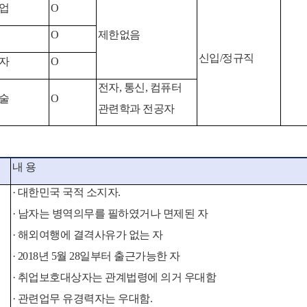
업
O
O
제한없음
신입/정규직
자
O
전자, 통신, 컴퓨터
술
O
관련학과 전공자
내 용
· 대한민국 국적 소지자.
· 남자는 병역의무를 필하였거나 면제된 자
· 해외여행에 결격사유가 없는 자
· 2018년 5월 28일부터 출근가능한 자
·
취업보호대상자는 관계법령에 의거 우대함
· 관련업무 유경력자는 우대함.