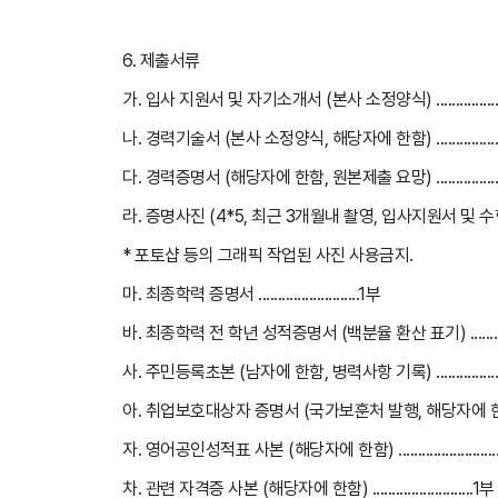
6. 제출서류
가. 입사 지원서 및 자기소개서 (본사 소정양식) .....................
나. 경력기술서 (본사 소정양식, 해당자에 한함)
..............
다. 경력증명서 (해당자에 한함, 원본제출 요망) ....................
라. 증명사진 (4*5, 최근 3개월내 촬영, 입사지원서 및 수험표
* 포토샵 등의 그래픽 작업된 사진 사용금지.
마. 최종학력 증명서
..........................1부
바. 최종학력 전 학년 성적증명서 (백분율 환산 표기)
......
사. 주민등록초본 (남자에 한함, 병력사항 기록)
..............
아. 취업보호대상자 증명서 (국가보훈처 발행, 해당자에 한함) ..
자. 영어공인성적표 사본 (해당자에 한함)
......................
차. 관련 자격증 사본 (해당자에 한함)
..........................1부