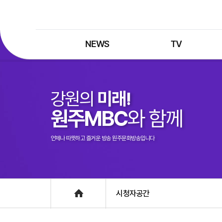
NEWS
TV
최신뉴스
TV 프로그램
뉴스검색
TV 편성표
강원의
미래!
제보는 MBC
특집 프로그램
원주MBC
와 함께
정정·반론보도
종영 프로그램
프로그램 구입안내
언제나 따뜻하고 즐거운 방송 원주문화방송입니다
UHDTV 즐기는 방법
Home
시청자공간