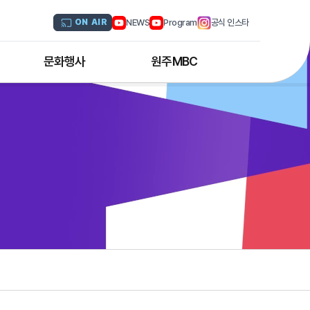
NEWS
Program
공식 인스타
ON AIR
문화행사
원주MBC
원주MBC 공연행사
회사연혁
디지털트윈 전문인력 양성과정
조직도
해외문화탐방
CI소개
국내문화기행
채널 및 주파수
부서별 안내
아나운서 소개
오시는 길