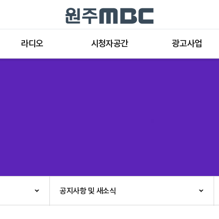
라디오
시청자공간
광고사업
라디오 프로그램
공지사항 및 새소식
종류와 특성
표준FM 편성표
시청자 의견
방송광고의 절차
음악FM 편성표
시청자위원회
광고요금
고충처리인
클린센터
편성규약
아트홀 대관기준
견학안내
공지사항 및 새소식