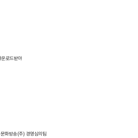
다운로드받아
 안동문화방송(주) 경영심의팀