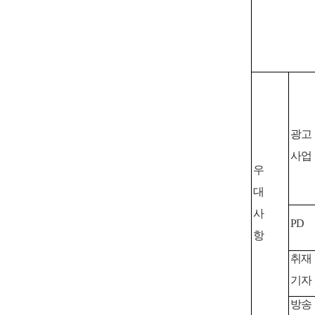
광고
사업
우
대
사
PD
항
취재
기자
방송