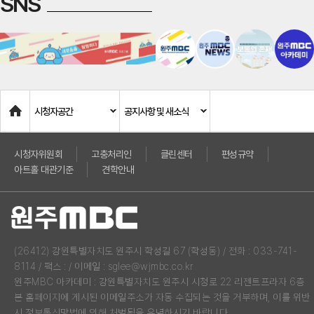
SNS
Home
시청자공간
공지사항 및 새소식
시청자위원회
고충처리인
클린센터
편성규약
아트홀 대관기준
견학안내
(26412) 강원특별자치도 원주시 학성길 67 (학성동) / 전화 : 033-741-
8114 / 팩스 : / 이메일 : sglee@wjmbc.co.kr
원주MBC 아카데미 : 강원특별자치도 원주시 시청로 22 리젠트프라자 6층
본 홈페이지에 게시된 이메일주소가 자동 수집되는 것을 거부하며, 이를 위반
시 정보통신망법에 의해 처벌됨을 유념하시기 바랍니다.