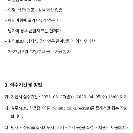
-
연령
학력
전공
성별 제한 없음
,
(
),
-
해외여행에 결격사유가 없는 자
-
남자의 경우 군필자 또는 면제자
-
취업보호대상자 및 장애인은 관계법령에 의거 우대함
-
년
월
일부터 근무 가능한 자
2023
5
22
접수기간 및 방법
3.
가
지원서 접수기간
월
수
까지
.
: 2023. 03. 27(
) ~ 2023. 04. 05(
) 18:00
나
원주
채용홈페이지
를 통해서만 접수 가능
.
MBC
(wjmbc.co.kr/recruit)
합니다
.
다
당사 소정양식
입사지원서
자기소개서 등
을 작성
지원서 제출하기
.
(
,
)
, <
>