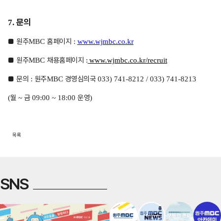
문의
7.
■
원주
홈페이지
MBC
:
www.wjmbc.co.kr
■
원주
채용홈페이지
MBC
:
www.wjmbc.co.kr/recruit
■
문의
원주
경영심의국
:
MBC
033) 741-8212 / 033) 741-8213
월
금
운영
(
~
09:00 ~ 18:00
)
목록
SNS