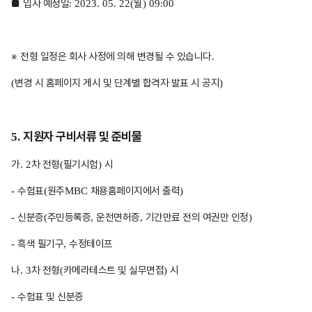
■
입사 예정일
월
: 2023. 05. 22(
) 09:00
※
전형 일정은 회사 사정에 의해 변경될 수 있습니다
.
변경 시 홈페이지 게시 및 단계별 합격자 발표 시 공지
(
)
지원자 구비서류 및 준비물
5.
가
차 전형
필기시험
시
. 2
(
)
수험표
원주
채용홈페이지에서 출력
-
(
MBC
)
신분증
주민등록증
운전면허증
기간만료 전의 여권만 인정
-
(
,
,
)
흑색 필기구
수정테이프
-
,
나
차 전형
카메라테스트 및 실무면접
시
. 3
(
)
수험표 및 신분증
-