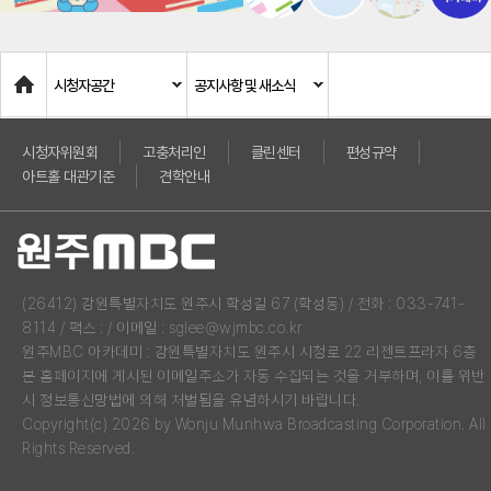
Home
시청자공간
공지사항 및 새소식
시청자위원회
고충처리인
클린센터
편성규약
아트홀 대관기준
견학안내
(26412) 강원특별자치도 원주시 학성길 67 (학성동) / 전화 : 033-741-
8114 / 팩스 : / 이메일 : sglee@wjmbc.co.kr
원주MBC 아카데미 : 강원특별자치도 원주시 시청로 22 리젠트프라자 6층
본 홈페이지에 게시된 이메일주소가 자동 수집되는 것을 거부하며, 이를 위반
시 정보통신망법에 의해 처벌됨을 유념하시기 바랍니다.
Copyright(c) 2026 by Wonju Munhwa Broadcasting Corporation. All
Rights Reserved.