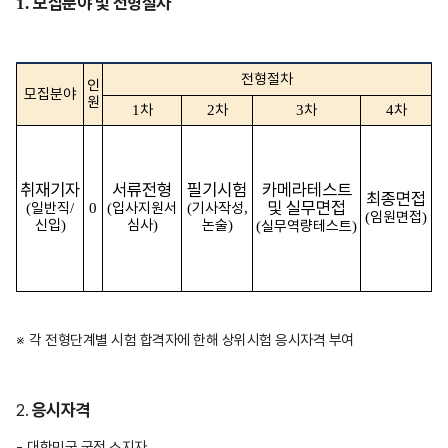
모집분야 및 전형절차
1.
전형절차
인
모집분야
원
차
차
차
차
1
2
3
4
취재기자
서류전형
필기시험
카메라테스트
최종면접
및 실무면접
일반직
입사지원서
기사작성
(
/
0
(
(
,
임원면접
(
)
신입
심사
논술
)
)
)
실무역량테스트
(
)
※
각 전형단계별 시험 합격자에 한해 상위시험 응시자격 부여
응시자격
2.
-
대한민국 국적 소지자