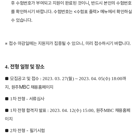
,
후 수험번호가
부여되고 지원이 완료된 것이니
반드시 본인의 수험번호
.
<
>
를 확인하시기 바랍니다
수험번호는
수험표 출력
메뉴에서 확인하실
.
수 있습니다
※
접수 마감일에는 지원자가 집중될 수 있으니
미리 접수하시기 바랍니다
,
.
전형 일정 및 장소
4.
■
모집공고 및 접수
월
수
까
: 2023. 03. 27(
) ~ 2023. 04. 05(
) 18:00
MBC
지
원주
채용홈페이지
,
■
차 전형
서류심사
1
-
■
차 전형 합격자 발표
수
원주
채용홈페
1
: 2023. 04. 12(
) 15:00,
MBC
이지
■
차 전형
-
필기시험
2