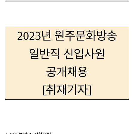
년 원주문화방송
2023
일반직 신입사원
공개채용
취재기자
[
]