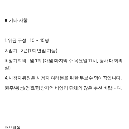
■
기타 사항
1.
: 10 ~ 15
위원 구성
명
2.
: 2
(1
)
임기
년
회 연임 가능
3.
:
1
(
11
,
정기회의
월
회
매월 마지막 주 목요일
시
당사 대회의
)
실
4.
.
시청자위원은 시청자 여러분을 위한 무보수 명예직입니다
/
/
/
.
원주
횡성
영월
평창지역 비영리 단체의 많은 추천 바랍니다
첨부파일