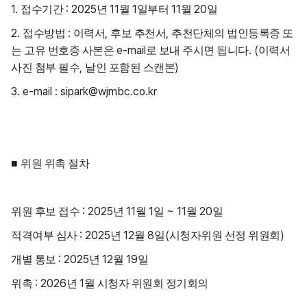
1.
: 2025
11
1
11
20
접수기간
년
월
일부터
월
일
2.
:
,
,
접수방법
이력서
후보 추천서
추천단체의 법인등록증 또
e-mail
.
(
는
고유 번호증 사본은
로 보내 주시면 됩니다
이력서
,
)
사진 첨부 필수
날인 포함된 스캔본
3. e-mail : sipark@wjmbc.co.kr
■
위원 위촉 절차
: 2025
11
1
~ 11
20
위원 후보 접수
년
월
일
월
일
: 2025
12
8
(
)
적격여부 심사
년
월
일
시청자위원 선정 위원회
: 2025
12
19
개별 통보
년
월
일
: 2026
1
위촉
년
월 시청자 위원회 정기회의