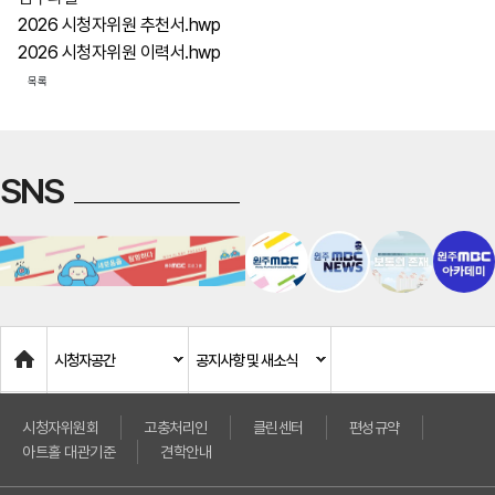
2026 시청자위원 추천서.hwp
2026 시청자위원 이력서.hwp
목록
SNS
Home
시청자공간
공지사항 및 새소식
시청자위원회
고충처리인
클린센터
편성규약
아트홀 대관기준
견학안내