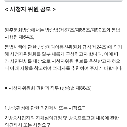
<
>
시청자 위원 공모
(
87
/
88
/
90
원주문화방송에서는 방송법
제
조
제
조
제
조와 동법
64
,
시행령 제
조
24
)
동법시행에 관한 방송미디어통신위원회 규칙 제
조
에 의거
.
해 시청자위원회를 일부 새롭게 구성하고자 합니다
이에 따
라 시민단체를 대상으로 시청자위원 후보를 추천받고자 하오
.
니 아래 사항을 참고하여 적격자를 추천하여 주시기 바랍니다
(
88
)
■
시청자위원회 권한과 직무
방송법 제
조
1.
방송편성에 관한 의견제시 또는 시정요구
2.
방송사업자의 자체심의규정 및 방송프로그램 내용에 관한
의견제시 또는
시정요구