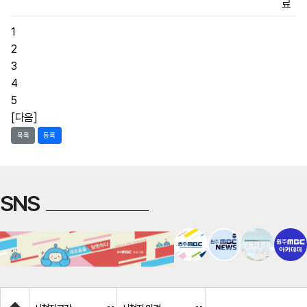
료
1
2
3
4
5
[다음]
목록
등록
SNS
Home