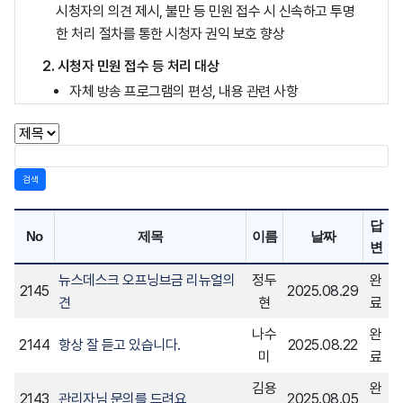
시청자의 의견 제시, 불만 등 민원 접수 시 신속하고 투명
한 처리 절차를 통한 시청자 권익 보호 향상
2. 시청자 민원 접수 등 처리 대상
자체 방송 프로그램의 편성, 내용 관련 사항
자체 방송 기술, 난시청에 관련 사항
기타 시청자에 대한 권익 보호 관련 사항
검색
3. 접수 방법
홈페이지(www.wjmbc.co.kr) 시청자 의견 게시판
답
No
제목
이름
날짜
전화 033-741-8243(월~금 : 오전 9시~오후 6시, 토
변
~일, 공휴일, 야간)
뉴스데스크 오프닝브금 리뉴얼의
정두
완
2145
2025.08.29
4. 처리 절차
견
현
료
의견 등 불만 신청(홈페이지, 전화) → 시청자 권익 보호
나수
완
2144
항상 잘 듣고 있습니다.
2025.08.22
담당 부서(경영 심의국) 접수 → 관련 부서 협의 → 불만
미
료
등 의견 처리 결과 답변 처리(홈페이지, 전화)
김용
완
2143
관리자님 문의를 드려요
2025.08.05
5. 민원 처리 지침