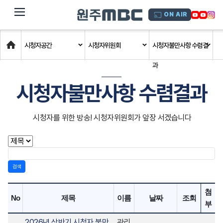
dehaze
ON AIR
Home
시청자공간
시청자위원회
시청자불만사항 수렴결
과
시청자불만사항 수렴결과
시청자를 위한 방송! 시청자위원회가 앞장 서겠습니다
검색
첨
No
제목
이름
날짜
조회
부
2026년 상반기 시청자 불만
관리