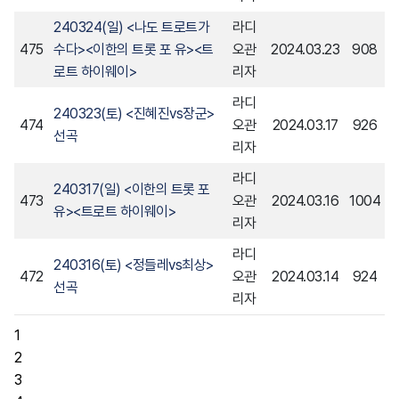
240324(일) <나도 트로트가
라디
475
수다><이한의 트롯 포 유><트
오관
2024.03.23
908
로트 하이웨이>
리자
라디
240323(토) <진혜진vs장군>
474
오관
2024.03.17
926
선곡
리자
라디
240317(일) <이한의 트롯 포
473
오관
2024.03.16
1004
유><트로트 하이웨이>
리자
라디
240316(토) <정들레vs최상>
472
오관
2024.03.14
924
선곡
리자
1
2
3