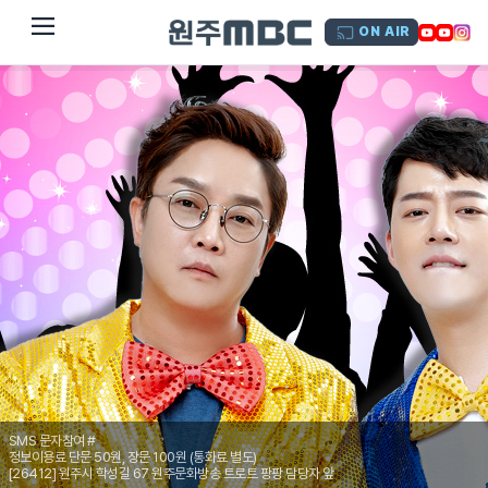
dehaze
ON AIR
SMS 문자참여 #
정보이용료 단문 50원, 장문 100원 (통화료 별도)
[26412] 원주시 학성길 67 원주문화방송 트로트 팡팡 담당자 앞