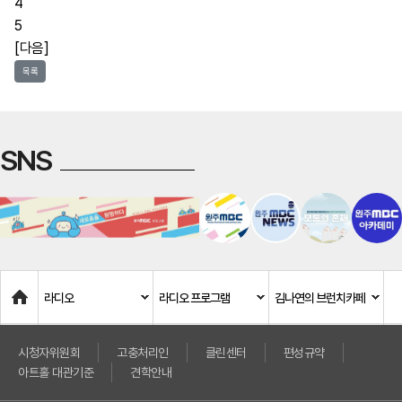
4
5
[다음]
목록
SNS
Home
라디오
라디오 프로그램
김나연의 브런치카페
시청자위원회
고충처리인
클린센터
편성규약
아트홀 대관기준
견학안내