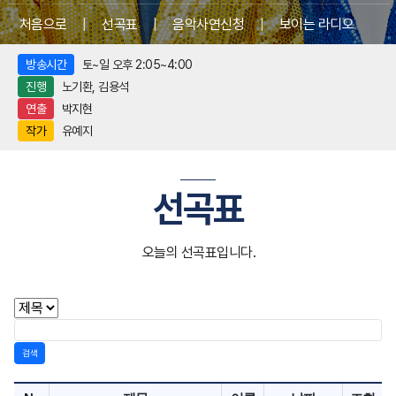
처음으로
|
선곡표
|
음악사연신청
|
보이는 라디오
방송시간
토~일 오후 2:05~4:00
진행
노기환, 김용석
연출
박지현
작가
유예지
선곡표
오늘의 선곡표입니다.
검색