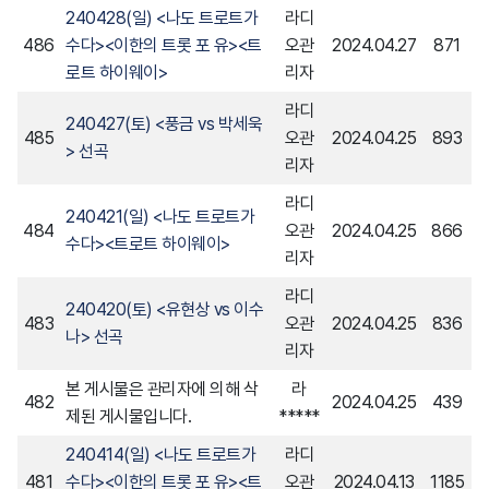
240428(일) <나도 트로트가
라디
486
수다><이한의 트롯 포 유><트
오관
2024.04.27
871
로트 하이웨이>
리자
라디
240427(토) <풍금 vs 박세욱
485
오관
2024.04.25
893
> 선곡
리자
라디
240421(일) <나도 트로트가
484
오관
2024.04.25
866
수다><트로트 하이웨이>
리자
라디
240420(토) <유현상 vs 이수
483
오관
2024.04.25
836
나> 선곡
리자
본 게시물은 관리자에 의해 삭
라
482
2024.04.25
439
제된 게시물입니다.
*****
240414(일) <나도 트로트가
라디
481
수다><이한의 트롯 포 유><트
오관
2024.04.13
1185