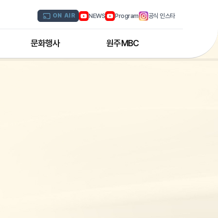
NEWS
Program
공식 인스타
ON AIR
문화행사
원주MBC
원주MBC 공연행사
회사연혁
디지털트윈 전문인력 양성과정
조직도
해외문화탐방
CI소개
국내문화기행
채널 및 주파수
부서별 안내
아나운서 소개
오시는 길