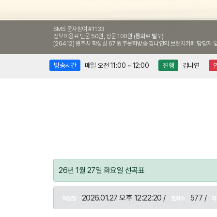
SMS 문자참여 #1133
정보이용료 단문 50원, 장문 100원 (통화료 별도)
[26412] 원주시 학성길 67 원주문화방송 김나연의 브런치카페 담당자 
방송시간
매일 오전 11:00 ~ 12:00
진행
김나연
26년 1월 27일 화요일 선곡표
2026.01.27 오후 12:22:20 /
577 /
작성일
조회수
작