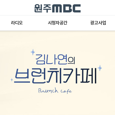
라디오
시청자공간
광고사업
라디오 프로그램
공지사항 및 새소식
종류와 특성
표준FM 편성표
시청자 의견
방송광고의 절차
음악FM 편성표
시청자위원회
광고요금
고충처리인
클린센터
편성규약
아트홀 대관기준
견학안내