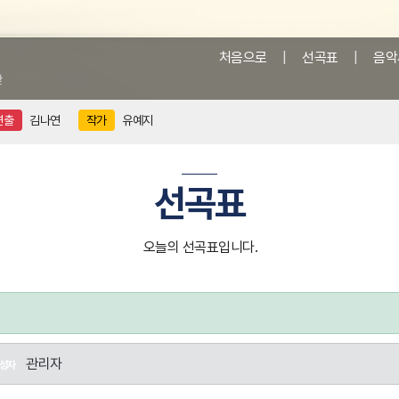
처음으로
|
선곡표
|
음악
앞
연출
김나연
작가
유예지
선곡표
오늘의 선곡표입니다.
관리자
성자