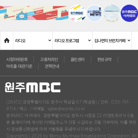
Home
라디오
라디오 프로그램
김나연의 브런치카페
시청자위원회
고충처리인
클린센터
편성규약
아트홀 대관기준
견학안내
(26412) 강원특별자치도 원주시 학성길 67 (학성동) / 전화 : 033-741-
8114 / 팩스 : / 이메일 : sglee@wjmbc.co.kr
원주MBC 아카데미 : 강원특별자치도 원주시 시청로 22 리젠트프라자 6층
본 홈페이지에 게시된 이메일주소가 자동 수집되는 것을 거부하며, 이를 위반
시 정보통신망법에 의해 처벌됨을 유념하시기 바랍니다.
Copyright(c) 2026 by Wonju Munhwa Broadcasting Corporation. All