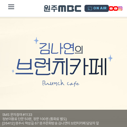
dehaze
ON AIR
SMS 문자참여 #1133
정보이용료 단문 50원, 장문 100원 (통화료 별도)
[26412] 원주시 학성길 67 원주문화방송 김나연의 브런치카페 담당자 앞