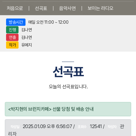
처음으로
|
선곡표
|
음악사연
|
보이는 라디오
방송시간
매일 오전 11:00 ~ 12:00
진행
김나연
연출
김나연
작가
유예지
선곡표
오늘의 선곡표입니다.
<박지현의 브런치카페> 선물 당첨 및 배송 안내
2025.01.09 오후 6:56:07 /
12541 /
관
작성일
조회수
작성자
리자