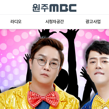
라디오
시청자공간
광고사업
라디오 프로그램
공지사항 및 새소식
종류와 특성
표준FM 편성표
시청자 의견
방송광고의 절차
음악FM 편성표
시청자위원회
광고요금
고충처리인
클린센터
편성규약
아트홀 대관기준
견학안내