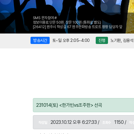
SMS 문자참여 #
정보이용료 단문 50원, 장문 100원 (통화료 별도)
[26412] 원주시 학성길 67 원주문화방송 트로트 팡팡 담당자 앞
방송시간
토~일 오후 2:05~4:00
진행
노기환, 김용석
231014(토) <한가빈vs조주한> 선곡
2023.10.12 오후 6:27:33 /
1150 /
작성일
조회수
작