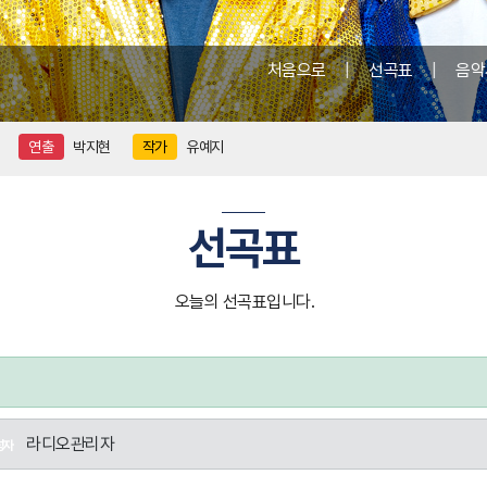
처음으로
|
선곡표
|
음악
연출
박지현
작가
유예지
선곡표
오늘의 선곡표입니다.
라디오관리자
성자