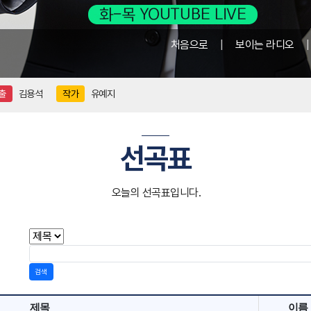
처음으로
|
보이는 라디오
출
김용석
작가
유예지
선곡표
오늘의 선곡표입니다.
검색
제목
이름