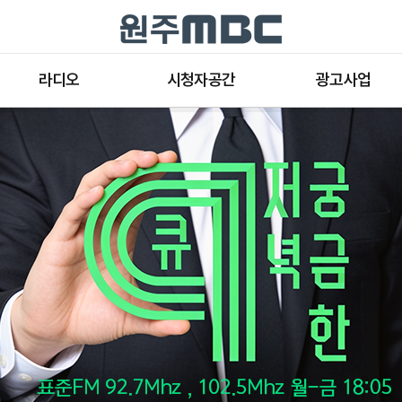
라디오
시청자공간
광고사업
라디오 프로그램
공지사항 및 새소식
종류와 특성
표준FM 편성표
시청자 의견
방송광고의 절차
음악FM 편성표
시청자위원회
광고요금
고충처리인
클린센터
편성규약
아트홀 대관기준
견학안내