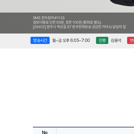
SMS 문자참여 #1133
정보이용료 단문 50원, 장문 100원 (통화료 별도)
[26412] 원주시 학성길 67 원주문화방송 궁금한 저녁 Q 담당자 앞
방송시간
월~금 오후 6:05~7:00
진행
김용석
연
No