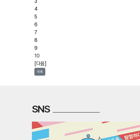
3
4
5
6
7
8
9
10
[다음]
목록
SNS