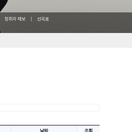
|
청취자 제보
|
선곡표
날짜
조회