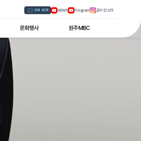
NEWS
Program
공식 인스타
ON AIR
문화행사
원주MBC
원주MBC 공연행사
회사연혁
디지털트윈 전문인력 양성과정
조직도
해외문화탐방
CI소개
국내문화기행
채널 및 주파수
부서별 안내
아나운서 소개
오시는 길