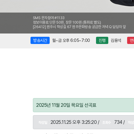
SMS 문자참여 #1133
정보이용료 단문 50원, 장문 100원 (통화료 별도)
[26412] 원주시 학성길 67 원주문화방송 궁금한 저녁 Q 담당자 앞
방송시간
월~금 오후 6:05~7:00
진행
김용석
연
2025년 11월 20일 목요일 선곡표
2025.11.25 오후 3:25:20 /
734 /
작성일
조회수
작성