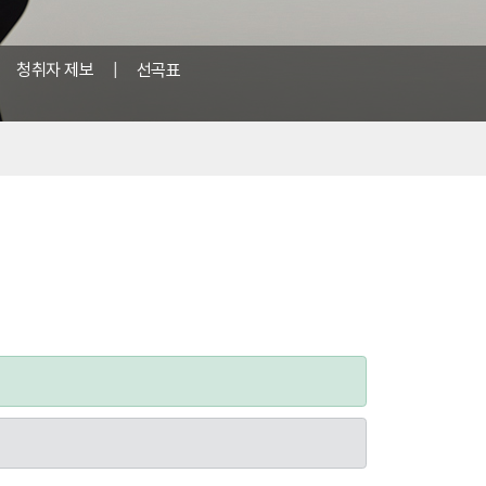
|
청취자 제보
|
선곡표