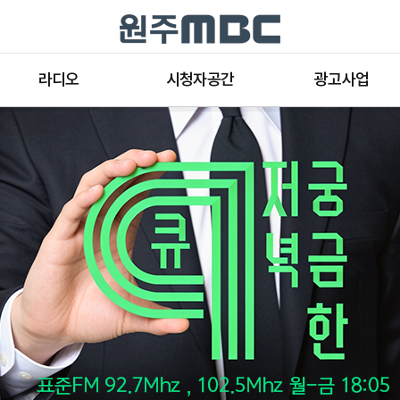
라디오
시청자공간
광고사업
라디오 프로그램
공지사항 및 새소식
종류와 특성
표준FM 편성표
시청자 의견
방송광고의 절차
음악FM 편성표
시청자위원회
광고요금
고충처리인
클린센터
편성규약
아트홀 대관기준
견학안내