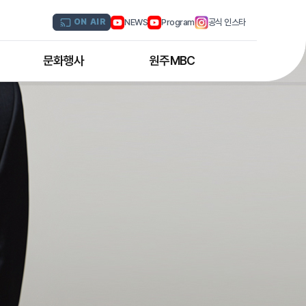
NEWS
Program
공식 인스타
ON AIR
문화행사
원주MBC
원주MBC 공연행사
회사연혁
디지털트윈 전문인력 양성과정
조직도
해외문화탐방
CI소개
국내문화기행
채널 및 주파수
부서별 안내
아나운서 소개
오시는 길