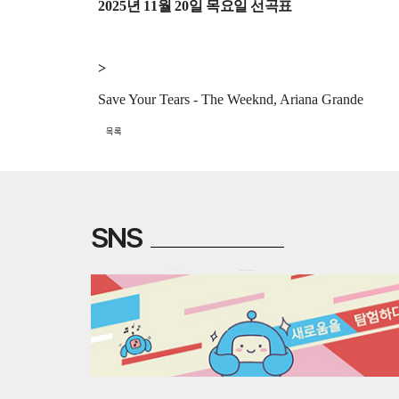
2025
년
11
월
20
일 목요일 선곡표
>
Save Your Tears - The Weeknd, Ariana Grande
목록
SNS