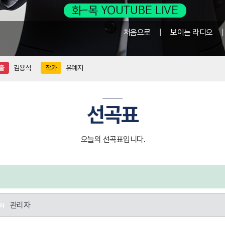
처음으로
|
보이는 라디오
출
김용석
작가
유예지
선곡표
오늘의 선곡표입니다.
관리자
자