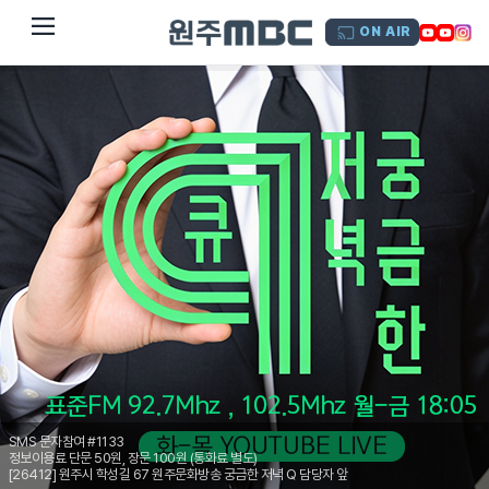
dehaze
ON AIR
SMS 문자참여 #1133
정보이용료 단문 50원, 장문 100원 (통화료 별도)
[26412] 원주시 학성길 67 원주문화방송 궁금한 저녁 Q 담당자 앞