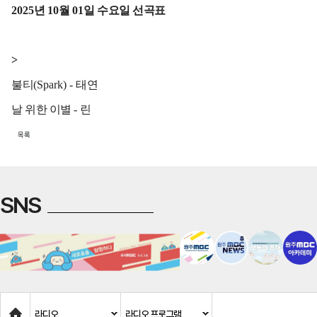
2025
년
10
월
01
일 수요일 선곡표
>
불티
(Spark) -
태연
날 위한 이별
-
린
목록
SNS
Home
라디오
라디오 프로그램