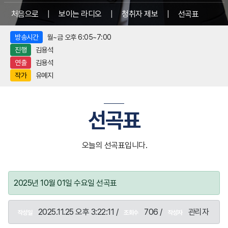
처음으로
|
보이는 라디오
|
청취자 제보
|
선곡표
방송시간
월~금 오후 6:05~7:00
진행
김용석
연출
김용석
작가
유예지
선곡표
오늘의 선곡표입니다.
2025년 10월 01일 수요일 선곡표
2025.11.25 오후 3:22:11 /
706 /
관리자
작성일
조회수
작성자