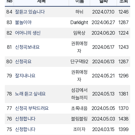
No
제목
이름
날짜
조회
84
잘듣고 있습니다
하뉘
2024.07.10
1246
83
불놀이야
Darklight
2024.06.27
1287
82
어머니의 생신
임목상
2024.06.20
1224
권휘애청
81
신청곡보내요
2024.06.17
1243
자
80
신청곡요
단구댁92
2024.06.13
1287
권휘애청
79
잘지내나요
2024.05.21
1296
자
섬강에서
78
노래 듣고 싶네요
2024.05.13
1381
하늘까지
77
신청곡 부탁드려요
초록내음
2024.05.05
1370
76
신청합니다
블링블링
2024.05.03
1438
75
신청합니다
조미자
2024.03.15
1399