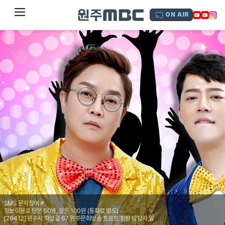
dehaze
ON AIR
SMS 문자참여 #
정보이용료 단문 50원, 장문 100원 (통화료 별도)
[26412] 원주시 학성길 67 원주문화방송 트로트 팡팡 담당자 앞