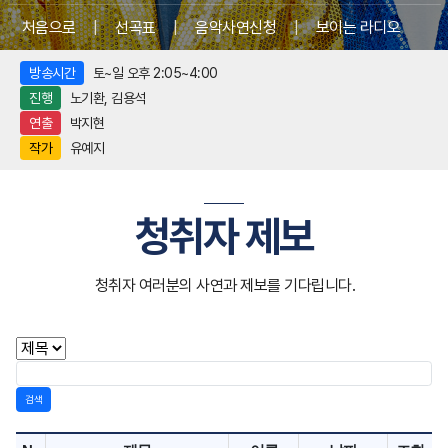
처음으로
|
선곡표
|
음악사연신청
|
보이는 라디오
방송시간
토~일 오후 2:05~4:00
진행
노기환, 김용석
연출
박지현
작가
유예지
청취자 제보
청취자 여러분의 사연과 제보를 기다립니다.
검색