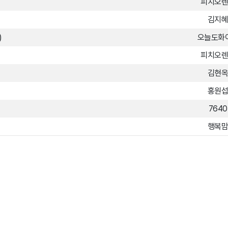
피치오
김지
)
오늘도화
피치오
김현
홍원
7640
행복