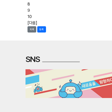
8
9
10
[다음]
목록
등록
SNS