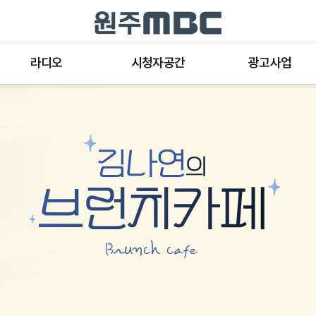
라디오
시청자공간
광고사업
라디오 프로그램
공지사항 및 새소식
종류와 특성
표준FM 편성표
시청자 의견
방송광고의 절차
음악FM 편성표
시청자위원회
광고요금
고충처리인
클린센터
편성규약
아트홀 대관기준
견학안내