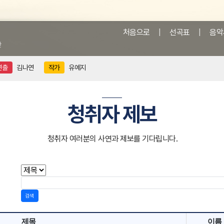
처음으로
|
선곡표
|
음악
앞
연출
김나연
작가
유예지
청취자 제보
청취자 여러분의 사연과 제보를 기다립니다.
검색
제목
이름