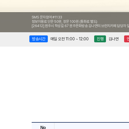
SMS 문자참여 #1133
정보이용료 단문 50원, 장문 100원 (통화료 별도)
[26412] 원주시 학성길 67 원주문화방송 김나연의 브런치카페 담당자 
방송시간
매일 오전 11:00 ~ 12:00
진행
김나연
No