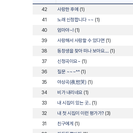
42
사랑한 후에
(1)
41
노래 신청합니다 ~~
(1)
40
엄마야~!
(1)
39
사랑해서 사랑할 수 있다면
(1)
38
동창생을 찾아 떠나 보아요....
(1)
37
신청곡이요~
(1)
36
질문 ~~~^^
(1)
35
야상곡(夜想哭)
(1)
34
비가 내리네요
(1)
33
내 시집이 있는 곳..
(1)
32
내 첫 시집이 이런 평가가?
(3)
31
친구에게
(1)