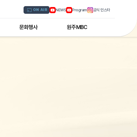
NEWS
Program
공식 인스타
ON AIR
문화행사
원주MBC
원주MBC 공연행사
회사연혁
디지털트윈 전문인력 양성과정
조직도
해외문화탐방
CI소개
국내문화기행
채널 및 주파수
부서별 안내
아나운서 소개
오시는 길