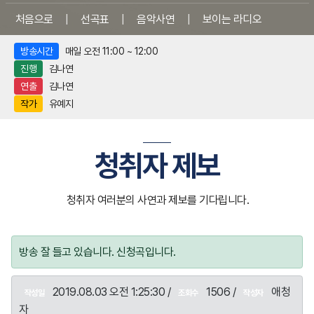
처음으로
|
선곡표
|
음악사연
|
보이는 라디오
방송시간
매일 오전 11:00 ~ 12:00
진행
김나연
연출
김나연
작가
유예지
청취자 제보
청취자 여러분의 사연과 제보를 기다립니다.
방송 잘 들고 있습니다. 신청곡입니다.
2019.08.03 오전 1:25:30 /
1506 /
애청
작성일
조회수
작성자
자