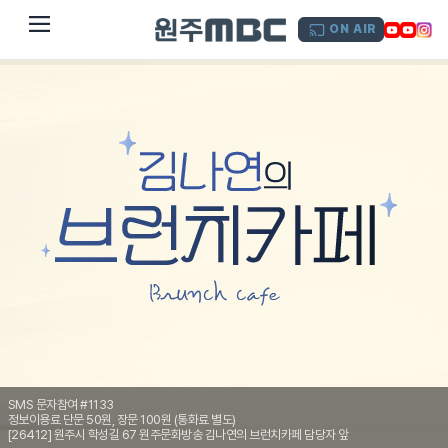
dehaze
ON AIR
SMS 문자참여 #1133
정보이용료 단문 50원, 장문 100원 (통화료 별도)
[26412] 원주시 학성길 67 원주문화방송 김나연의 브런치카페 담당자 앞