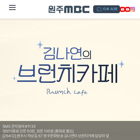
dehaze
ON AIR
SMS 문자참여 #1133
정보이용료 단문 50원, 장문 100원 (통화료 별도)
[26412] 원주시 학성길 67 원주문화방송 김나연의 브런치카페 담당자 앞