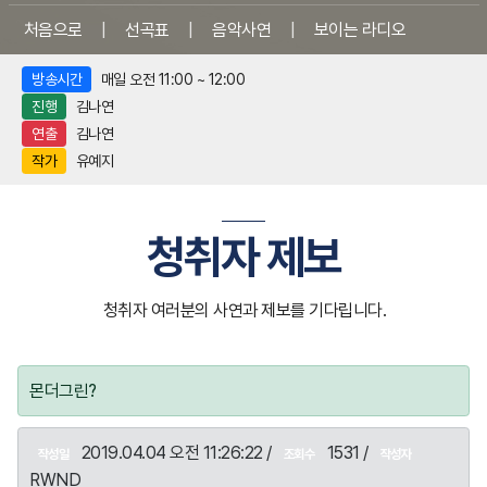
처음으로
|
선곡표
|
음악사연
|
보이는 라디오
방송시간
매일 오전 11:00 ~ 12:00
진행
김나연
연출
김나연
작가
유예지
청취자 제보
청취자 여러분의 사연과 제보를 기다립니다.
몬더그린?
2019.04.04 오전 11:26:22 /
1531 /
작성일
조회수
작성자
RWND