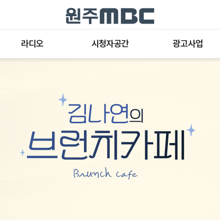
라디오
시청자공간
광고사업
라디오 프로그램
공지사항 및 새소식
종류와 특성
표준FM 편성표
시청자 의견
방송광고의 절차
음악FM 편성표
시청자위원회
광고요금
고충처리인
클린센터
편성규약
아트홀 대관기준
견학안내