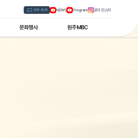
NEWS
Program
공식 인스타
ON AIR
문화행사
원주MBC
원주MBC 공연행사
회사연혁
디지털트윈 전문인력 양성과정
조직도
해외문화탐방
CI소개
국내문화기행
채널 및 주파수
부서별 안내
아나운서 소개
오시는 길