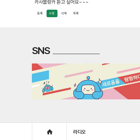
카사블랑카 듣고 싶어요~~~
등록
수정
삭제
목록
SNS
Home
라디오