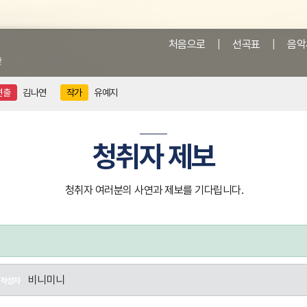
처음으로
|
선곡표
|
음악
앞
연출
김나연
작가
유예지
청취자 제보
청취자 여러분의 사연과 제보를 기다립니다.
비니미니
작성자