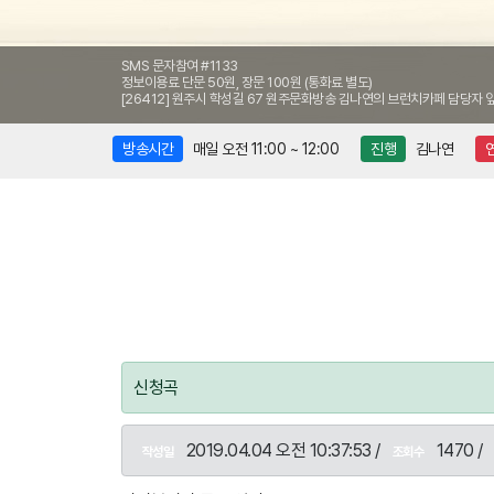
SMS 문자참여 #1133
정보이용료 단문 50원, 장문 100원 (통화료 별도)
[26412] 원주시 학성길 67 원주문화방송 김나연의 브런치카페 담당자 
방송시간
매일 오전 11:00 ~ 12:00
진행
김나연
신청곡
2019.04.04 오전 10:37:53 /
1470 /
작성일
조회수