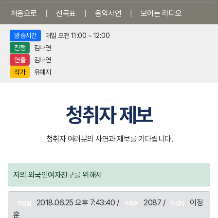
처음으로
|
선곡표
|
음악사연
|
보이는 라디오
방송시간
매일 오전 11:00 ~ 12:00
진행
김나연
연출
김나연
작가
유예지
청취자 제보
청취자 여러분의 사연과 제보를 기다립니다.
저의 외국인여자친구를 위해서
2018.06.25 오후 7:43:40 /
2087 /
이정
작성일
조회수
작성자
훈