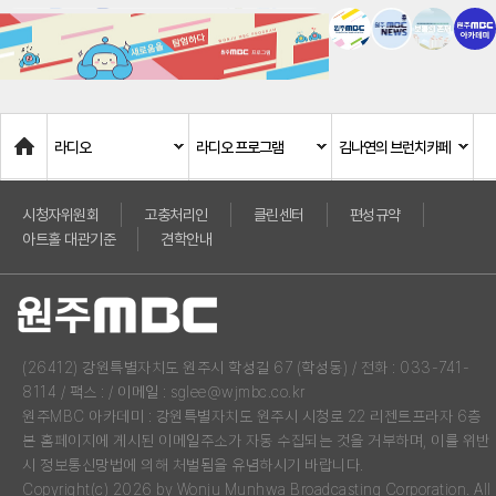
Home
라디오
라디오 프로그램
김나연의 브런치카페
시청자위원회
고충처리인
클린센터
편성규약
아트홀 대관기준
견학안내
(26412) 강원특별자치도 원주시 학성길 67 (학성동) / 전화 : 033-741-
8114 / 팩스 : / 이메일 : sglee@wjmbc.co.kr
원주MBC 아카데미 : 강원특별자치도 원주시 시청로 22 리젠트프라자 6층
본 홈페이지에 게시된 이메일주소가 자동 수집되는 것을 거부하며, 이를 위반
시 정보통신망법에 의해 처벌됨을 유념하시기 바랍니다.
Copyright(c) 2026 by Wonju Munhwa Broadcasting Corporation. All