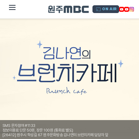
dehaze
ON AIR
SMS 문자참여 #1133
정보이용료 단문 50원, 장문 100원 (통화료 별도)
[26412] 원주시 학성길 67 원주문화방송 김나연의 브런치카페 담당자 앞