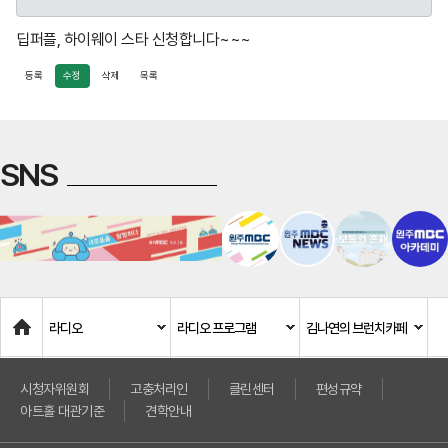
딥퍼플, 하이웨이 스타 신청합니다~~~
등록
수정
삭제
목록
SNS
Home
라디오
라디오 프로그램
김나연의 브런치카페
시청자위원회
고충처리인
클린센터
편성규약
아트홀 대관기준
견학안내