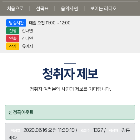
처음으로
|
선곡표
|
음악사연
|
보이는 라디오
방송시간
매일 오전 11:00 ~ 12:00
진행
김나연
연출
김나연
작가
유예지
청취자 제보
청취자 여러분의 사연과 제보를 기다립니다.
신청곡이욧!!!
2020.06.16 오전 11:39:19 /
1327 /
강릉
작성일
조회수
작성자
바다