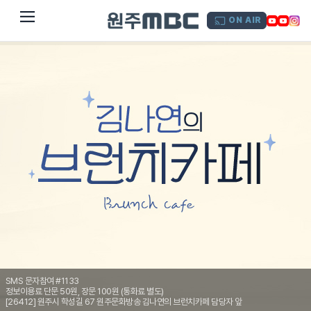
dehaze
ON AIR
SMS 문자참여 #1133
정보이용료 단문 50원, 장문 100원 (통화료 별도)
[26412] 원주시 학성길 67 원주문화방송 김나연의 브런치카페 담당자 앞