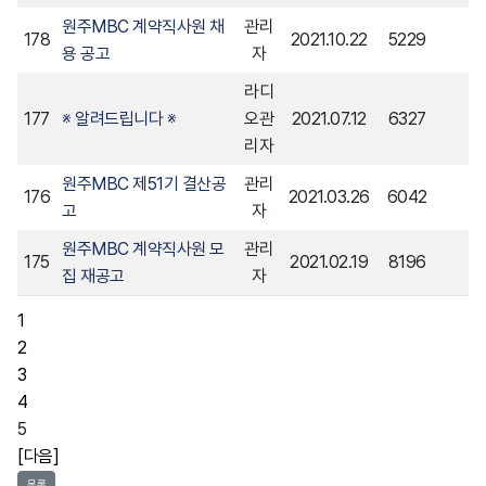
원주MBC 계약직사원 채
관리
178
2021.10.22
5229
용 공고
자
라디
177
※ 알려드립니다 ※
오관
2021.07.12
6327
리자
원주MBC 제51기 결산공
관리
176
2021.03.26
6042
고
자
원주MBC 계약직사원 모
관리
175
2021.02.19
8196
집 재공고
자
1
2
3
4
5
[다음]
목록