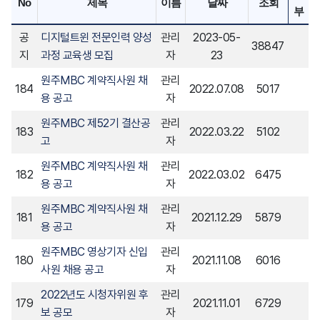
No
제목
이름
날짜
조회
부
공
디지털트윈 전문인력 양성
관리
2023-05-
38847
지
과정 교육생 모집
자
23
원주MBC 계약직사원 채
관리
184
2022.07.08
5017
용 공고
자
원주MBC 제52기 결산공
관리
183
2022.03.22
5102
고
자
원주MBC 계약직사원 채
관리
182
2022.03.02
6475
용 공고
자
원주MBC 계약직사원 채
관리
181
2021.12.29
5879
용 공고
자
원주MBC 영상기자 신입
관리
180
2021.11.08
6016
사원 채용 공고
자
2022년도 시청자위원 후
관리
179
2021.11.01
6729
보 공모
자