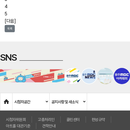
4
5
[다음]
목록
SNS
Home
시청자공간
공지사항 및 새소식
시청자위원회
고충처리인
클린센터
편성규약
아트홀 대관기준
견학안내