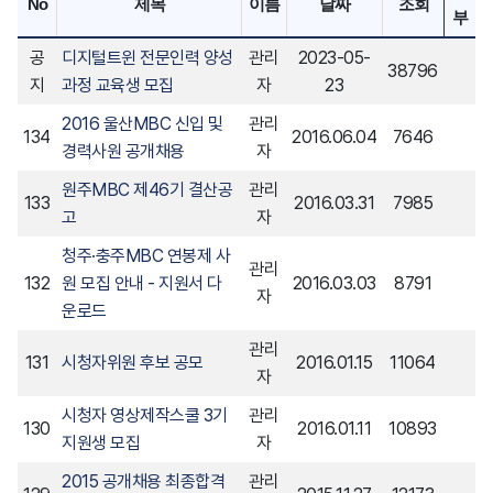
No
제목
이름
날짜
조회
부
공
디지털트윈 전문인력 양성
관리
2023-05-
38796
지
과정 교육생 모집
자
23
2016 울산MBC 신입 및
관리
134
2016.06.04
7646
경력사원 공개채용
자
원주MBC 제46기 결산공
관리
133
2016.03.31
7985
고
자
청주·충주MBC 연봉제 사
관리
132
원 모집 안내 - 지원서 다
2016.03.03
8791
자
운로드
관리
131
시청자위원 후보 공모
2016.01.15
11064
자
시청자 영상제작스쿨 3기
관리
130
2016.01.11
10893
지원생 모집
자
2015 공개채용 최종합격
관리