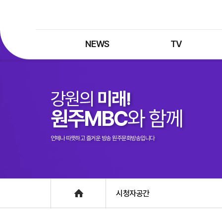
NEWS
TV
최신뉴스
TV 프로그램
뉴스검색
TV 편성표
강원의
미래!
제보는 MBC
특집 프로그램
원주MBC
와 함께
정정·반론보도
종영 프로그램
프로그램 구입안내
언제나 따뜻하고 즐거운 방송 원주문화방송입니다
UHDTV 즐기는 방법
Home
시청자공간