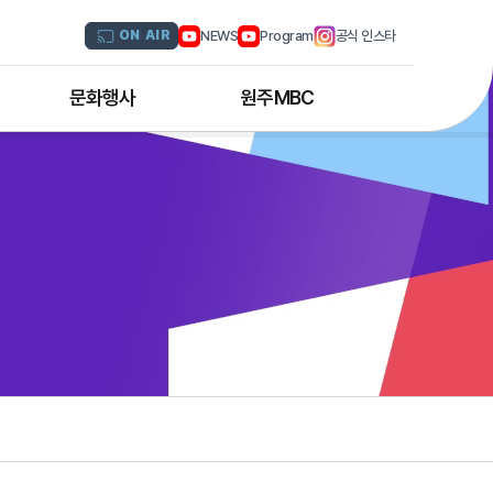
NEWS
Program
공식 인스타
ON AIR
문화행사
원주MBC
원주MBC 공연행사
회사연혁
디지털트윈 전문인력 양성과정
조직도
해외문화탐방
CI소개
국내문화기행
채널 및 주파수
부서별 안내
아나운서 소개
오시는 길