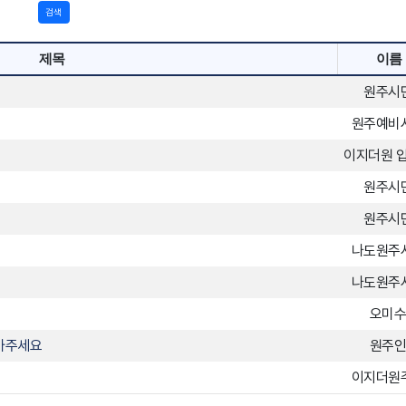
검색
게시판
제목
이름
 6시, 토~일, 공휴일, 야간)
원주시
원주예비
익 보호 담당 부서(경영 심의국) 접수 → 관련 부서 협의 → 불만 등 의견 처리
이지더원 
 노력하며, 신청인이 더 신속한 처리를 원하거나 불만 내용에 있어 신속성이 
원주시
에게 사전 안내 하여야 함
원주시
 사항에 대해서는 근무 복귀 시, 신속한 처리를 위해 노력함
나도원주
나도원주
오미
협력
아주세요
원주
이지더원