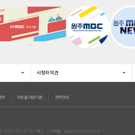
시청자 의견
규약
아트홀 대관기준
견학안내
3-741-8114 / 팩스 : / 이메일 : sglee@wjmbc.co.kr