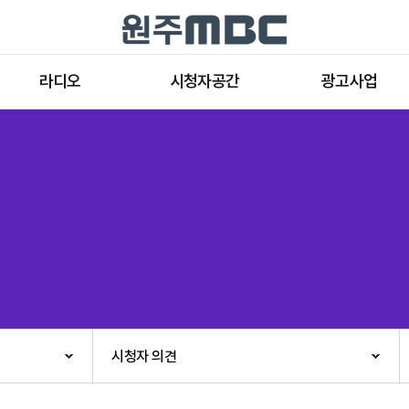
라디오
시청자공간
광고사업
라디오 프로그램
공지사항 및 새소식
종류와 특성
표준FM 편성표
시청자 의견
방송광고의 절차
음악FM 편성표
시청자위원회
광고요금
고충처리인
클린센터
편성규약
아트홀 대관기준
견학안내
시청자 의견