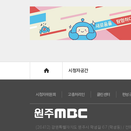
Home
시청자공간
시청자위원회
고충처리인
클린센터
편성
(26412) 강원특별자치도 원주시 학성길 67 (학성동) / 전화 : 03