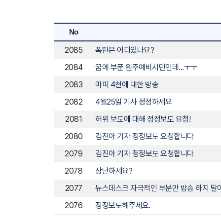
3. 접수 방법
홈페이지(www.wjmbc.co.kr) 시청자 의견 
No
전화 033-741-8243(월~금 : 오전 9시~오후
2085
폭탄은 어디있나요?
4. 처리 절차
2084
꿈에 부푼 원주예비시민인데...ㅜㅜ
의견 등 불만 신청(홈페이지, 전화) → 시청자 권
2083
마피 4천에 대한 방송
5. 민원 처리 지침
민원 관련 부서는 1주일 이내 처리결과를 위해
2082
4월25일 기사 정정하세요
불가피한 사유로 처리가 지연 될 시에는 민원인
2081
허위 보도에 대해 정정보도 요청!
야간, 주말, 공휴일 등 근무 외 시간에 접수된
2080
김진아 기자 정정보도 요청합니다
6. 재발 방지 대책
2079
김진아 기자 정정보도 요청합니다
민원 접수 및 처리, 홈페이지 공개
2078
장난하세요?
민원 처리의 효율성 제고를 위해 부서간 상시 
2077
뉴스데스크 자극적인 부분만 방송 하지 말
7. 시행일 : 2025년 7월 15일
2076
정정보도해주세요.