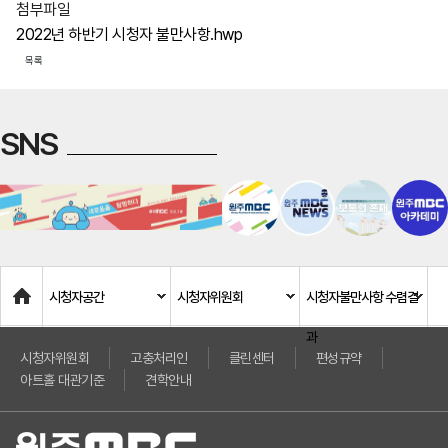
첨부파일
2022년 하반기 시청자 불만사항.hwp
목록
SNS
Home
시청자공간
시청자위원회
시청자불만사항 수렴결
과
시청자위원회
고충처리인
클린센터
편성규약
아트홀 대관기준
견학안내